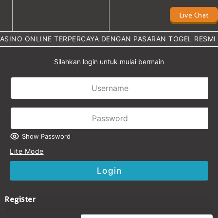
Live Chat
SINO ONLINE TERPERCAYA DENGAN PASARAN TOGEL RESMI DA
Silahkan login untuk mulai bermain
Show Password
Lite Mode
Login
Register